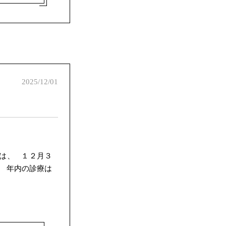
2025/12/01
は、 １２月３
 年内の診療は