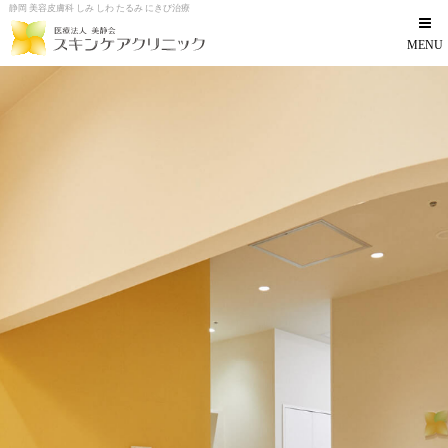
静岡 美容皮膚科 しみ しわ たるみ にきび治療
MENU